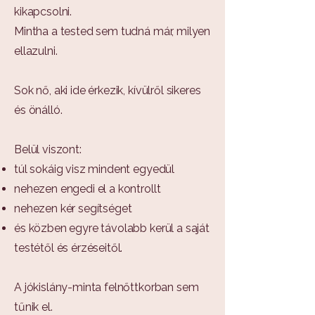
kikapcsolni.
Mintha a tested sem tudná már, milyen
ellazulni.
Sok nő, aki ide érkezik, kívülről sikeres
és önálló.
Belül viszont:
túl sokáig visz mindent egyedül
nehezen engedi el a kontrollt
nehezen kér segítséget
és közben egyre távolabb kerül a saját
testétől és érzéseitől.
A jókislány-minta felnőttkorban sem
tűnik el.