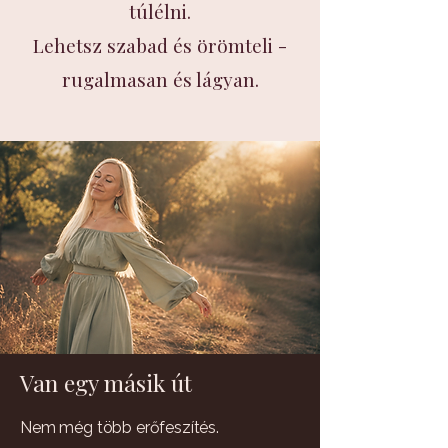
túlélni.
Lehetsz szabad és örömteli -
rugalmasan és lágyan.
Van egy másik út
Nem még több erőfeszítés.