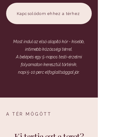
Kapcsolódom ehhez a térhez
Most indul az első alapító kör - kisebb,
intimebb közösségi térrel.
A belépés egy 5-napos testi-érzelmi
folyamaton keresztül történik,
napi 5-10 perc elfoglaltsággal jár.
A TÉR MÖGÖTT
Ki tartja ezt a teret?