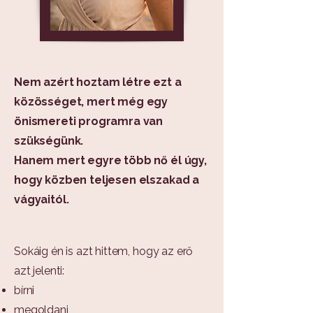
Nem azért hoztam létre ezt a
közösséget, mert még egy
önismereti programra van
szükségünk.
Hanem mert egyre több nő él úgy,
hogy közben teljesen elszakad a
vágyaitól.
Sokáig én is azt hittem, hogy az erő
azt jelenti:
bírni
megoldani