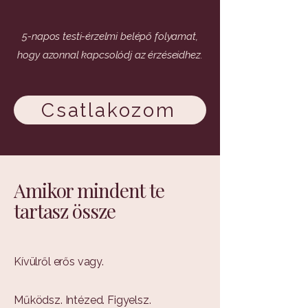
5-napos testi-érzelmi belépő folyamat,
hogy azonnal kapcsolódj az érzéseidhez.
Csatlakozom
Amikor mindent te
tartasz össze
Kívülről erős vagy.
Működsz. Intézed. Figyelsz.