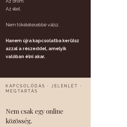
Az öröm.
Az élet.
Nem tökéletesebbé válsz.
Hanem újra kapcsolatba kerülsz
azzal a részeddel, amelyik
valóban élni akar.
KAPCSOLÓDÁS · JELENLÉT ·
MEGTARTÁS
Nem csak egy online
közösség.