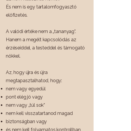
És nem is egy tartalomfogyasztó
előfizetés.
A valódi értéke nem a „tananyag”.
Hanem a megélt kapcsolódás az
érzéseiddel, a testeddel és támogató
nőkkel.
Az, hogy újra és újra
megtapasztalhatod, hogy:
nem vagy egyedül
pont elég jó vagy
nem vagy „túl sok”
nem kell visszatartanod magad
biztonságban vagy
és nem kell folyamatos kontrollban