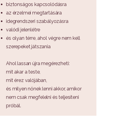
biztonságos kapcsolódásra
az érzelmei megtartására
idegrendszeri szabályozásra
valódi jelenlétre
és olyan térre, ahol végre nem kell
szerepeket játszania
Ahol lassan újra megérezheti:
mit akar a teste,
mit érez valójában,
és milyen nőnek lenni akkor, amikor
nem csak megfelelni és teljesíteni
próbál.
A munkámban a testközpontú,