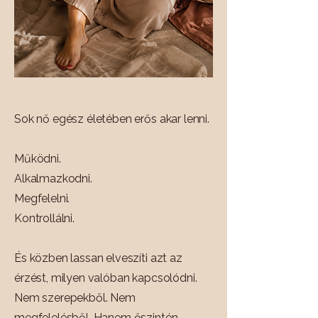
Sok nő egész életében erős akar lenni.
Működni.
Alkalmazkodni.
Megfelelni.
Kontrollálni.
És közben lassan elveszíti azt az
érzést, milyen valóban kapcsolódni.
Nem szerepekből. Nem
megfelelésből. Hanem őszintén,