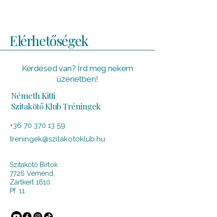
Elérhetőségek
Kérdésed van? Írd meg nekem
üzenetben!
Németh Kitti
Szitakötő Klub Tréningek
+36 70 370 13 59
treningek@szitakotoklub.hu
Szitakötő Birtok
7726 Véménd,
Zártkert 1610.
Pf. 11.