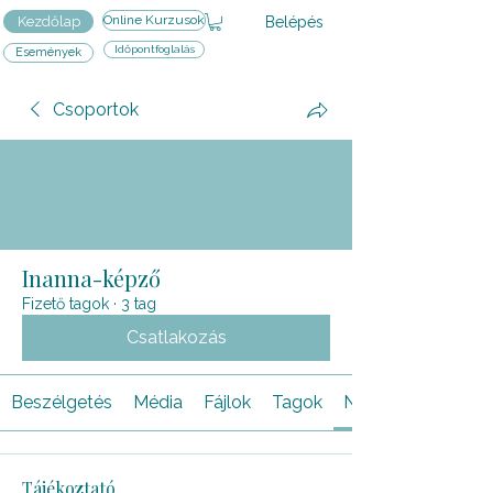
Online Kurzusok
Belépés
Kezdőlap
Időpontfoglalás
Események
Csoportok
Inanna-képző
Fizető tagok
·
3 tag
Csatlakozás
Beszélgetés
Média
Fájlok
Tagok
Névjegy
Tájékoztató