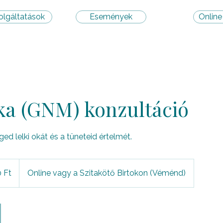
olgáltatások
Események
Online
ka (GNM) konzultáció
ged lelki okát és a tüneteid értelmét.
 Ft
Online vagy a Szitakötő Birtokon (Véménd)