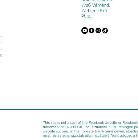
7726 Véménd,
Zártkert 1610.
Pf. 11.
,
m
m
t
This site is not a part of the Facebook website or Faceboo
trademark of FACEBOOK, Inc., Szitakötő Klub Tréningek prov
website succeed in their private life. A tréningeken, előa
részt, és az elhangzottak alkalmazásáért felelősséggel a h