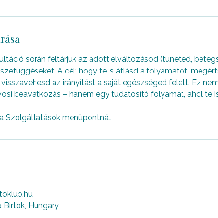
írása
ltáció során feltárjuk az adott elváltozásod (tüneted, bete
szefüggéseket. A cél: hogy te is átlásd a folyamatot, megért
visszavehesd az irányítást a saját egészséged felett. Ez ne
vosi beavatkozás – hanem egy tudatosító folyamat, ahol te is
 a Szolgáltatások menüpontnál.
toklub.hu
 Birtok, Hungary