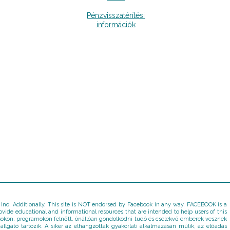
Pénzvisszatérítési
információk
k Inc. Additionally, This site is NOT endorsed by Facebook in any way. FACEBOOK is a
ide educational and informational resources that are intended to help users of this
dásokon, programokon felnőtt, önállóan gondolkodni tudó és cselekvő emberek vesznek
allgató tartozik. A siker az elhangzottak gyakorlati alkalmazásán múlik, az előadás