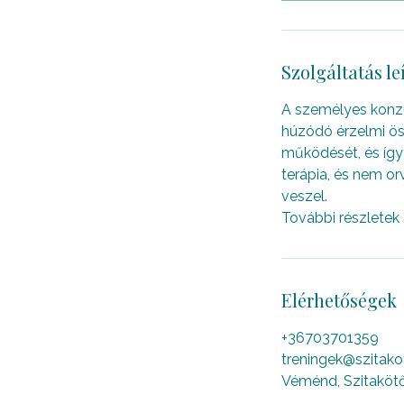
Szolgáltatás le
A személyes konzu
húzódó érzelmi ös
működését, és így 
terápia, és nem or
veszel.
További részletek
Elérhetőségek
+36703701359
treningek@szitako
Véménd, Szitakötő