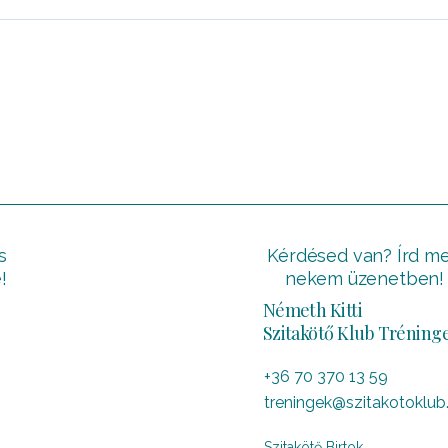
s
Kérdésed van? Írd m
!
nekem üzenetben!
Németh Kitti
Szitakötő Klub Tréning
+36 70 370 13 59
treningek@szitakotoklub
Szitakötő Birtok