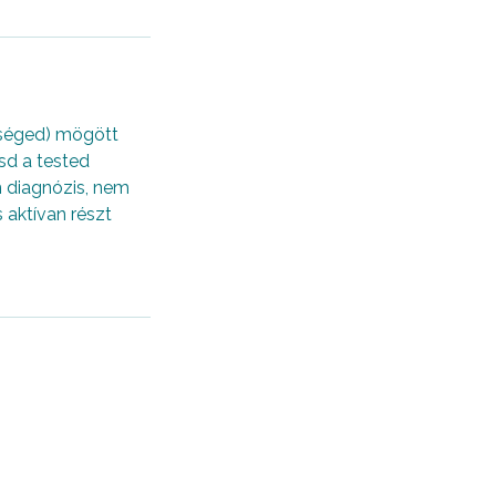
gséged) mögött
sd a tested
m diagnózis, nem
 aktívan részt