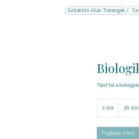
Szitakötő Klub Tréningek
Sz
Biologi
Tárd fel a betegsé
36 000
magyar
2 óra
2
36 000
forint
ó
r
a
Foglalás most