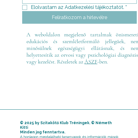
Elolvastam az Adatkezelési tájékoztatót.
*
Feliratkozom a hírlevélre
A weboldalon megjelenő tartalmak önismereti
edukációs és szemléletformáló jellegűek, ne
minősülnek egészségügyi ellátásnak, és ne
helyettesítik az orvosi vagy pszichológiai diagnózis
vagy kezelést. Részletek az
ÁSZF
-ben.
© 2025 by Szitakötő Klub Tréningek. © Németh
Kitti
Minden jog fenntartva.
A honlapon megtalálható tananyagok és információk mások