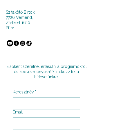
Szitakötő Birtok
7726 Véménd,
Zártkert 1610.
Pf. 11.
Elsőként szeretnél értesülni a programokról
és kedvezményekről? Iratkozz fel a
hírlevelünkre!
Keresztnév
*
Email