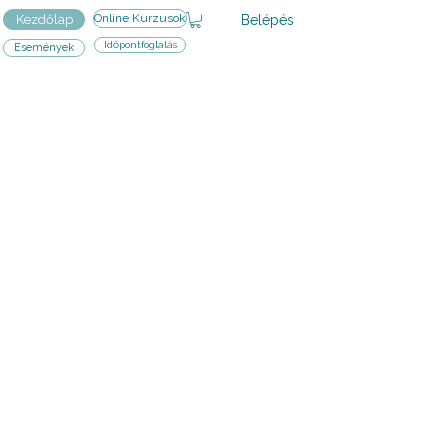
Online Kurzusok
Belépés
Kezdőlap
Időpontfoglalás
Események