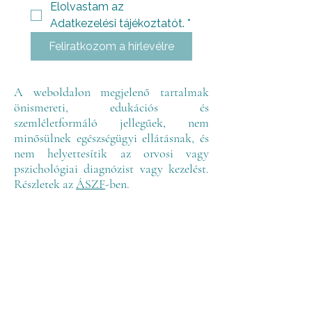
Elolvastam az 
Adatkezelési tájékoztatót.
*
Feliratkozom a hírlevélre
A weboldalon megjelenő tartalmak
önismereti, edukációs és
szemléletformáló jellegűek, nem
minősülnek egészségügyi ellátásnak, és
nem helyettesítik az orvosi vagy
pszichológiai diagnózist vagy kezelést.
Részletek az
ÁSZF
-ben.
Adatkezelési tájékoztató
ÁSZF
Pénzvisszatérítési információk