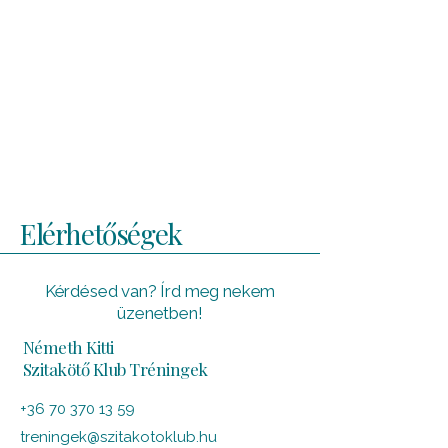
Elérhetőségek
Kérdésed van? Írd meg nekem
üzenetben!
Németh Kitti
Szitakötő Klub Tréningek
+36 70 370 13 59
treningek@szitakotoklub.hu