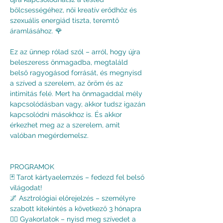
bölcsességéhez, női kreatív erődhöz és 
szexuális energiád tiszta, teremtő 
áramlásához. 🌹
Ez az ünnep rólad szól – arról, hogy újra 
beleszeress önmagadba, megtaláld 
belső ragyogásod forrását, és megnyisd 
a szíved a szerelem, az öröm és az 
intimitás felé. Mert ha önmagaddal mély 
kapcsolódásban vagy, akkor tudsz igazán 
kapcsolódni másokhoz is. És akkor 
érkezhet meg az a szerelem, amit 
valóban megérdemelsz.
PROGRAMOK
🃏 Tarot kártyaelemzés – fedezd fel belső 
világodat!
🌌 Asztrológiai előrejelzés – személyre 
szabott kitekintés a következő 3 hónapra
🧘‍♀️ Gyakorlatok – nyisd meg szívedet a 