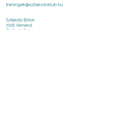
treningek@szitakotoklub.hu
Szitakötő Birtok
7726 Véménd,
Zártkert 1610.
Pf. 11.
Elsőként szeretnél értesülni a programokról
és kedvezményekről? Iratkozz fel a
hírlevelünkre!
Keresztnév
*
Email