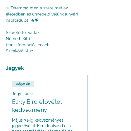
✨ Teremtsd meg a szerelmet az 
életedben és ünnepeld velünk a nyári 
napfordulót! 🔥💖
Szeretettel várlak!
Németh Kitti
transzformációs coach
Szitakötő Klub
Jegyek
Véget ért
Jegy típusa
Early Bird elővétel
kedvezmény
Május 31-ig kedvezményes 
jegyelővétel. Kérlek olvasd el a 