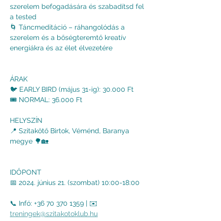
szerelem befogadására és szabadítsd fel 
a tested
🌀 Táncmeditáció – ráhangolódás a 
szerelem és a bőségteremtő kreatív 
energiákra és az élet élvezetére
ÁRAK
🐦 EARLY BIRD (május 31-ig): 30.000 Ft
🎟 NORMAL: 36.000 Ft
HELYSZÍN
📍 Szitakötő Birtok, Véménd, Baranya 
megye 🌳🏡
IDŐPONT
📅 2024. június 21. (szombat) 10:00-18:00
📞 Infó: +36 70 370 1359 | ✉️ 
treningek@szitakotoklub.hu