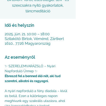
szexcsakra nyitó gyakorlatok,
táncmeditáció
Idő és helyszín
2025. jún. 21. 10:00 – 18:00
Szitakötő Birtok, Véménd, Zártkert
1610., 7726 Magyarország
Az eseményről
✨ SZERELEMVARÁZSLÓ – Nyári 
Napforduló Ünnep ✨
Ébreszd fel a benned élő nőt, aki tud 
szeretni, alkotni és ragyogni.
A nyári napforduló a fény diadala – kívül 
és belül. Ezen a különleges napon 
meghívunk egy szakrális utazásra, ahol 
újra kapcsolódhatsz a tested 