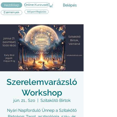
Online Kurzusok
Belépés
Kezdőlap
Időpontfoglalás
Események
Szerelemvarázsló
Workshop
jún. 21., Szo
  |  
Szitakötő Birtok
Nyári Napforduló Ünnep a Szitakötő
Birtokon: Tarot, asztrológia, szív- és