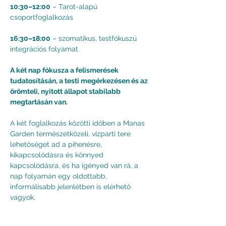
10:30–12:00
 – Tarot-alapú 
csoportfoglalkozás
16:30–18:00
 – szomatikus, testfókuszú 
integrációs folyamat
A két nap fókusza a felismerések 
tudatosításán, a testi megérkezésen és az 
örömteli, nyitott állapot stabilabb 
megtartásán van.
A két foglalkozás közötti időben a Manas 
Garden természetközeli, vízparti tere 
lehetőséget ad a pihenésre, 
kikapcsolódásra és könnyed 
kapcsolódásra, és ha igényed van rá, a 
nap folyamán egy oldottabb, 
informálisabb jelenlétben is elérhető 
vagyok.