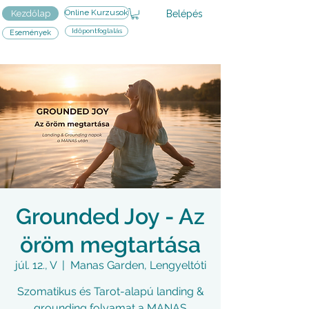
Online Kurzusok
Belépés
Kezdőlap
Időpontfoglalás
Események
Grounded Joy - Az
öröm megtartása
júl. 12., V
  |  
Manas Garden, Lengyeltóti
Szomatikus és Tarot-alapú landing &
grounding folyamat a MANAS