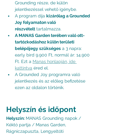
Grounding része, de külön 
jelentkezéssel vehető igénybe.
A program díja 
kizárólag a Grounded 
Joy folyamaton való 
részvételt
 tartalmazza.
A MANAS Garden terében való ott-
tartózkodáshoz külön területi 
belépőjegy szükséges
 a 3 napra: 
early bird 9.900 Ft, normál ár: 14.900 
Ft. Ezt a 
Manas honlapján, ide 
kattintva
 éred el.
A Grounded Joy programra való 
jelentkezés és az előleg befizetése 
ezen az oldalon történik.
Helyszín és időpont
Helyszín:
 MANAS Grounding napok / 
Kéktó partja / Manas Garden, 
Rágniczapuszta, Lengyeltóti