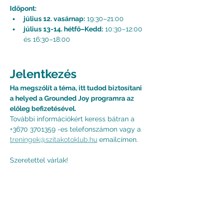
Időpont: 
július 12. vasárnap:
 19:30–21:00
július 13-14. hétfő–Kedd:
 10:30–12:00 
és 16:30–18:00  
Jelentkezés
Ha megszólít a téma, itt tudod biztosítani 
a helyed a Grounded Joy programra az 
előleg befizetésével.
További információkért keress bátran a 
+3670 3701359 -es telefonszámon vagy a 
treningek@szitakotoklub.hu
 emailcímen.
Szeretettel várlak!
Németh Kitti
önazonosság mentor & transzformációs 
coach
szitakotoklub.com