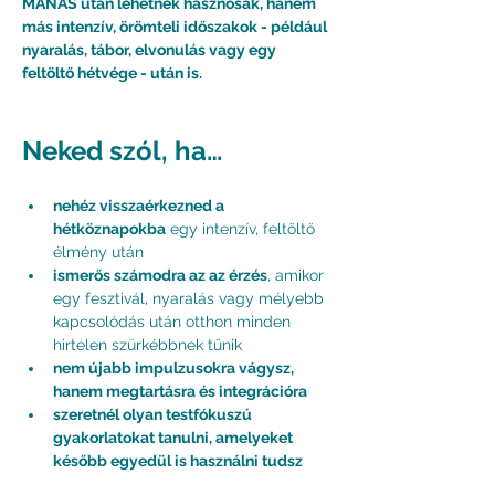
MANAS után lehetnek hasznosak, hanem 
más intenzív, örömteli időszakok - például 
nyaralás, tábor, elvonulás vagy egy 
feltöltő hétvége - után is.
Neked szól, ha…
nehéz visszaérkezned a 
hétköznapokba
 egy intenzív, feltöltő 
élmény után
ismerős számodra az az érzés
, amikor 
egy fesztivál, nyaralás vagy mélyebb 
kapcsolódás után otthon minden 
hirtelen szürkébbnek tűnik
nem újabb impulzusokra vágysz, 
hanem megtartásra és integrációra
szeretnél olyan testfókuszú 
gyakorlatokat tanulni, amelyeket 
később egyedül is használni tudsz