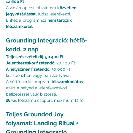
12 600 Ft
A vasárnap esti alkalomra 
közvetlen 
jegyvásárlással
 tudsz jelentkezni.
Ehhez a programhoz 
nem tartozik 
létszámkorlát
.
Grounding Integráció: hétfő-
kedd, 2 nap
Teljes részvételi díj: 50 400 Ft
Jelentkezéskor fizetendő:
 20 400 Ft
A helyszínen fizetendő:
 30 000 Ft 
készpénzben vagy bankkártyával
A hétfő-keddi program 
létszámkorlátos
, 
ezért a helyed a jelentkezéskori 
befizetéssel válik biztossá.
👥 Kis létszámú csoport, maximum 12 fő
Teljes Grounded Joy 
folyamat: Landing Ritual + 
Grounding Integráció