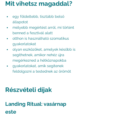
Mit vihetsz magaddal?
egy földeltebb, tisztább belső 
állapotot
mélyebb megértést arról, mi történt 
benned a fesztivál alatt
otthon is használható szomatikus 
gyakorlatokat
olyan eszközöket, amelyek később is 
segíthetnek, amikor nehéz újra 
megérkezned a hétköznapokba
gyakorlatokat, amik segítenek 
feldolgozni a testednek az örömöt
Részvételi díjak
Landing Ritual: vasárnap 
este