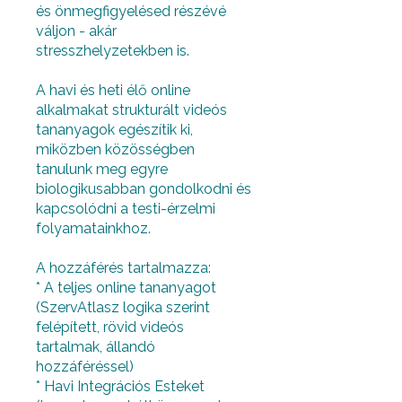
és önmegfigyelésed részévé
váljon - akár
stresszhelyzetekben is.
A havi és heti élő online
alkalmakat strukturált videós
tananyagok egészítik ki,
miközben közösségben
tanulunk meg egyre
biologikusabban gondolkodni és
kapcsolódni a testi-érzelmi
folyamatainkhoz.
A hozzáférés tartalmazza:
* A teljes online tananyagot
(SzervAtlasz logika szerint
felépített, rövid videós
tartalmak, állandó
hozzáféréssel)
* Havi Integrációs Esteket