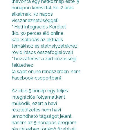
(havonta egy hétköznap este, 5
hónapon keresztül, kb. 2 órás
alkalmak, 30 napos
visszanézhetőséggel)
* Heti Integrációs Köröket
(kb. 30 perces élő online
kapcsolódás az aktuális
témákhoz és élethelyzetekhez,
rövid írásos összefoglalóval)
* hozzáférést a zárt közösségi
felülethez
(a saját online rendszerben, nem
Facebook-csoportban)
Az első 5 hónap egy teljes
integrációs folyamatként
működik, ezért a havi
részletfizetés nem havi
lemondható tagságot jelent,
hanem az 5 hónapos program
részletekben történő fizetését.