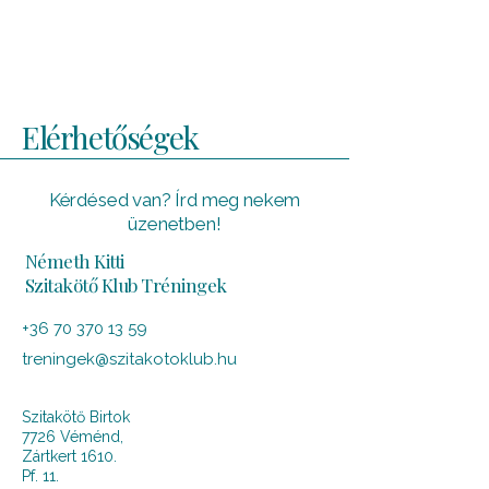
Elérhetőségek
Kérdésed van? Írd meg nekem
üzenetben!
Németh Kitti
Szitakötő Klub Tréningek
+36 70 370 13 59
treningek@szitakotoklub.hu
Szitakötő Birtok
7726 Véménd,
Zártkert 1610.
Pf. 11.