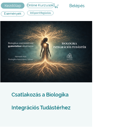
Online Kurzusok
Belépés
Kezdőlap
Időpontfoglalás
Események
Csatlakozás a Biologika
Integrációs Tudástérhez