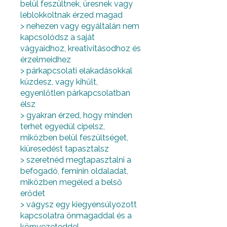
belül feszültnek, üresnek vagy
leblokkoltnak érzed magad
> nehezen vagy egyáltalán nem
kapcsolódsz a saját
vágyaidhoz, kreativitásodhoz és
érzelmeidhez
> párkapcsolati elakadásokkal
küzdesz, vagy kihűlt,
egyenlőtlen párkapcsolatban
élsz
> gyakran érzed, hogy minden
terhet egyedül cipelsz,
miközben belül feszültséget,
kiüresedést tapasztalsz
> szeretnéd megtapasztalni a
befogadó, feminin oldaladat,
miközben megéled a belső
erődet
> vágysz egy kiegyensúlyozott
kapcsolatra önmagaddal és a
környezeteddel