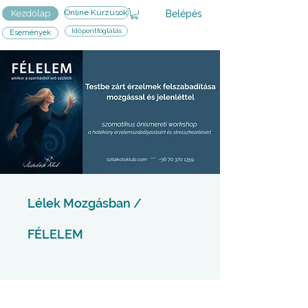
Online Kurzusok
Belépés
Kezdőlap
Időpontfoglalás
Események
Lélek Mozgásban /
FÉLELEM