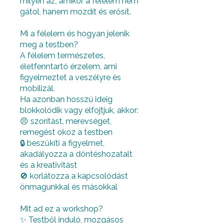
milyen az, amikor a félelem nem
gátol, hanem mozdít és erősít.
Mi a félelem és hogyan jelenik
meg a testben?
A félelem természetes,
életfenntartó érzelem, ami
figyelmeztet a veszélyre és
mobilizál.
Ha azonban hosszú ideig
blokkolódik vagy elfojtjuk, akkor:
😣 szorítást, merevséget,
remegést okoz a testben
🔒 beszűkíti a figyelmet,
akadályozza a döntéshozatalt
és a kreativitást
🚫 korlátozza a kapcsolódást
önmagunkkal és másokkal
Mit ad ez a workshop?
✨ Testből induló, mozgásos