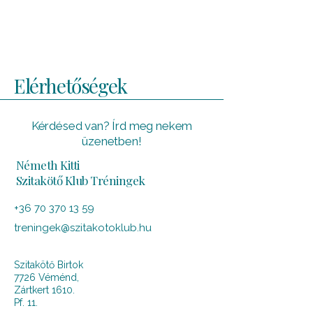
Elérhetőségek
Kérdésed van? Írd meg nekem
üzenetben!
Németh Kitti
Szitakötő Klub Tréningek
+36 70 370 13 59
treningek@szitakotoklub.hu
Szitakötő Birtok
7726 Véménd,
Zártkert 1610.
Pf. 11.