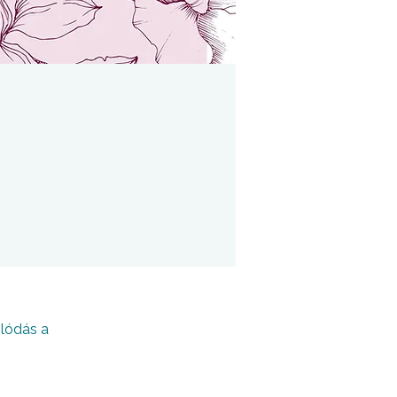
olódás a