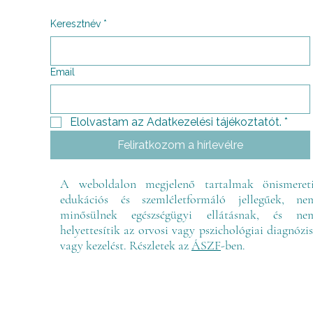
Keresztnév
*
Email
Elolvastam az Adatkezelési tájékoztatót.
*
Feliratkozom a hírlevélre
A weboldalon megjelenő tartalmak önismereti
edukációs és szemléletformáló jellegűek, ne
minősülnek egészségügyi ellátásnak, és ne
helyettesítik az orvosi vagy pszichológiai diagnózis
vagy kezelést. Részletek az
ÁSZF
-ben.