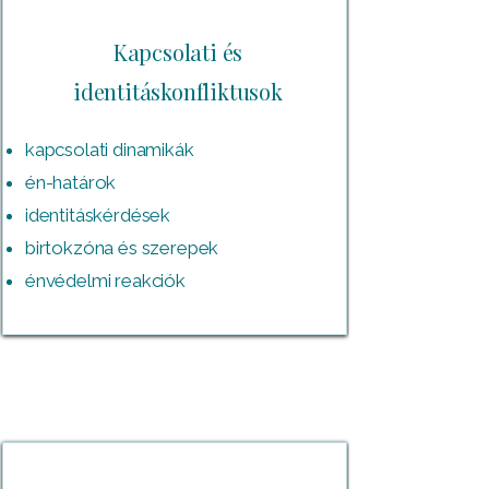
Kapcsolati és
identitáskonfliktusok
kapcsolati dinamikák
én-határok
identitáskérdések
birtokzóna és szerepek
énvédelmi reakciók