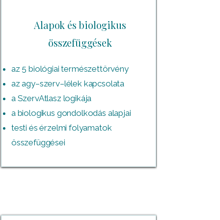
Alapok és biologikus
összefüggések
az 5 biológiai természettörvény
az agy–szerv–lélek kapcsolata
a SzervAtlasz logikája
a biologikus gondolkodás alapjai
testi és érzelmi folyamatok
összefüggései