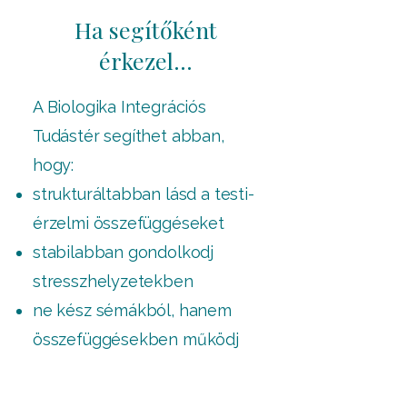
Ha segítőként
érkezel...
A Biologika Integrációs
Tudástér segíthet abban,
hogy:
strukturáltabban lásd a testi-
érzelmi összefüggéseket
stabilabban gondolkodj
stresszhelyzetekben
ne kész sémákból, hanem
összefüggésekben működj
természetesebben integráld
a biologikus szemléletet a