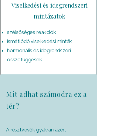
Viselkedési és idegrendszeri
mintázatok
szélsőséges reakciók
ismétlődő viselkedési minták
hormonális és idegrendszeri
összefüggések
Mit adhat számodra ez a
tér?
A résztvevők gyakran azért