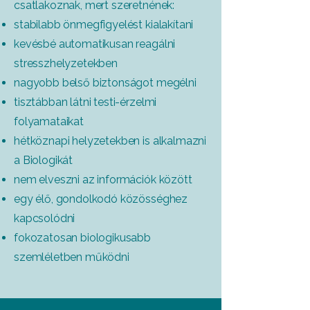
csatlakoznak, mert szeretnének:​
stabilabb önmegfigyelést kialakítani
kevésbé automatikusan reagálni
stresszhelyzetekben
nagyobb belső biztonságot megélni
tisztábban látni testi-érzelmi
folyamataikat
hétköznapi helyzetekben is alkalmazni
a Biologikát
nem elveszni az információk között
egy élő, gondolkodó közösséghez
kapcsolódni
fokozatosan biologikusabb
szemléletben működni