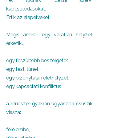
Fel tudnak idézni szervi
kapcsolódásokat.
Értik az alapelveket.
Mégis amikor egy váratlan helyzet
érkezik…
egy feszültebb beszélgetés,
egy testi tünet,
egy bizonytalan élethelyzet,
egy kapcsolati konfliktus,
a rendszer gyakran ugyanoda csúszik
vissza:
félelembe,