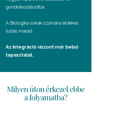
gondolkodásodba
A Biologika sokak számára érdekes
tudás marad.
Az integráció viszont már belső
tapasztalat.
Milyen úton érkezel ebbe
a folyamatba?