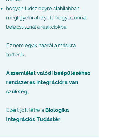
hogyan tudsz egyre stabilabban
megfigyelni ahelyett, hogy azonnal
belecsúsznál a reakciókba
Ez nem egyik napról a másikra
történik.
A szemlélet valódi beépüléséhez
rendszeres integrációra van
szükség.
Ezért jött létre a
Biologika
Integrációs Tudástér
.